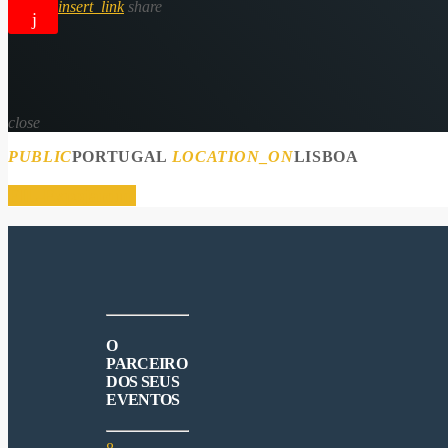
insert_link
share
close
PUBLIC
PORTUGAL
LOCATION_ON
LISBOA
FIL-Expojardim
O
PARCEIRO
DOS SEUS
EVENTOS