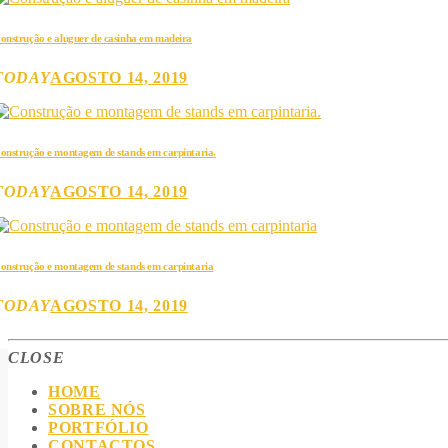
onstrução e aluguer de casinha em madeira
TODAY
AGOSTO 14, 2019
onstrução e montagem de stands em carpintaria.
TODAY
AGOSTO 14, 2019
onstrução e montagem de stands em carpintaria
TODAY
AGOSTO 14, 2019
CLOSE
HOME
SOBRE NÓS
PORTFÓLIO
CONTACTOS