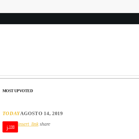
MOST UPVOTED
TODAY
AGOSTO 14, 2019
insert_link
share
198