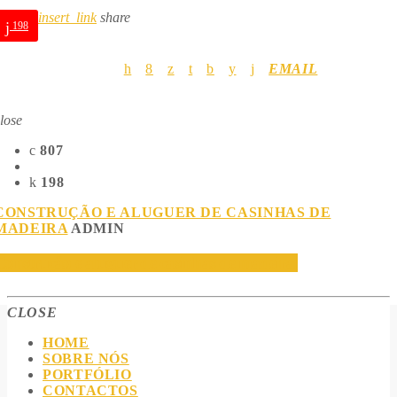
insert_link
share
198
EMAIL
lose
807
198
CONSTRUÇÃO E ALUGUER DE CASINHAS DE
MADEIRA
ADMIN
Construção e aluguer de casinhas de madeira.
CLOSE
HOME
SOBRE NÓS
PORTFÓLIO
CONTACTOS