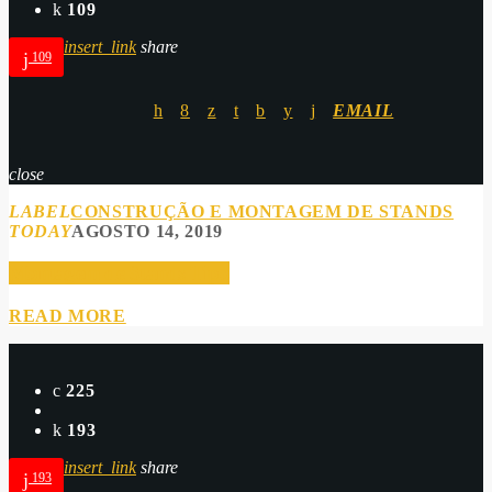
109
insert_link
share
109
EMAIL
close
LABEL
CONSTRUÇÃO E MONTAGEM DE STANDS
TODAY
AGOSTO 14, 2019
Montagem de Stands Tipo
READ MORE
225
193
insert_link
share
193