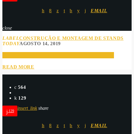
EMAIL
close
LABEL
CONSTRUÇÃO E MONTAGEM DE STANDS
TODAY
AGOSTO 14, 2019
Construção e montagem de stands em carpintaria
READ MORE
564
129
insert_link
share
129
EMAIL