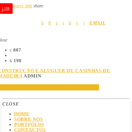
insert_link
share
198
EMAIL
lose
807
198
CONSTRUÇÃO E ALUGUER DE CASINHAS DE
MADEIRA
ADMIN
Construção e aluguer de casinhas de madeira.
CLOSE
HOME
SOBRE NÓS
PORTFÓLIO
CONTACTOS