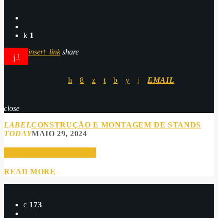
1
insert_link
share
1
EMAIL
close
LABEL
CONSTRUÇÃO E MONTAGEM DE STANDS
TODAY
MAIO 29, 2024
O seu parceiro de eventos
READ MORE
173