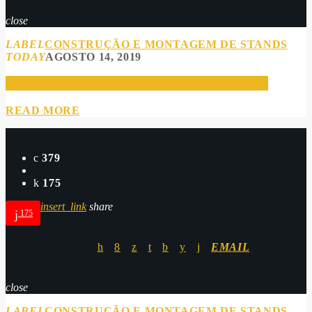
close
LABEL
CONSTRUÇÃO E MONTAGEM DE STANDS
TODAY
AGOSTO 14, 2019
Construção e montagem de stands em carpintaria.
READ MORE
379
175
insert_link
share
175
EMAIL
close
LABEL
CONSTRUÇÃO E MONTAGEM DE STANDS