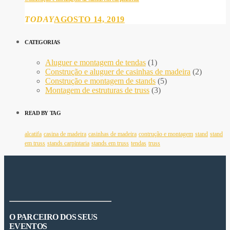
TODAY
AGOSTO 14, 2019
CATEGORIAS
Aluguer e montagem de tendas
(1)
Construção e aluguer de casinhas de madeira
(2)
Construção e montagem de stands
(5)
Montagem de estruturas de truss
(3)
READ BY TAG
alcatifa
casina de madeira
casinhas de madeira
contrução e montagem
stand
stand
em truss
stands carpintaria
stands em truss
tendas
truss
O PARCEIRO DOS SEUS
EVENTOS