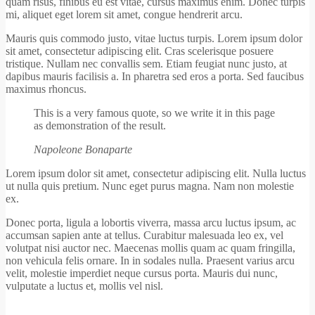
quam risus, finibus eu est vitae, cursus maximus enim. Donec turpis
mi, aliquet eget lorem sit amet, congue hendrerit arcu.
Mauris quis commodo justo, vitae luctus turpis. Lorem ipsum dolor
sit amet, consectetur adipiscing elit. Cras scelerisque posuere
tristique. Nullam nec convallis sem. Etiam feugiat nunc justo, at
dapibus mauris facilisis a. In pharetra sed eros a porta. Sed faucibus
maximus rhoncus.
This is a very famous quote, so we write it in this page
as demonstration of the result.
Napoleone Bonaparte
Lorem ipsum dolor sit amet, consectetur adipiscing elit. Nulla luctus
ut nulla quis pretium. Nunc eget purus magna. Nam non molestie
ex.
Donec porta, ligula a lobortis viverra, massa arcu luctus ipsum, ac
accumsan sapien ante at tellus. Curabitur malesuada leo ex, vel
volutpat nisi auctor nec. Maecenas mollis quam ac quam fringilla,
non vehicula felis ornare. In in sodales nulla. Praesent varius arcu
velit, molestie imperdiet neque cursus porta. Mauris dui nunc,
vulputate a luctus et, mollis vel nisl.