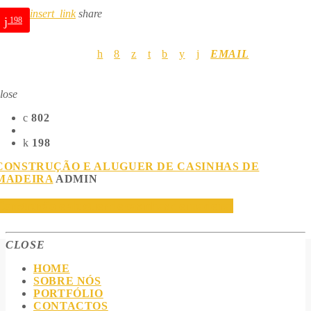
insert_link
share
198
EMAIL
lose
802
198
CONSTRUÇÃO E ALUGUER DE CASINHAS DE
MADEIRA
ADMIN
Construção e aluguer de casinhas de madeira.
CLOSE
HOME
SOBRE NÓS
PORTFÓLIO
CONTACTOS