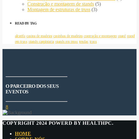
Construção e montagem de stands
(5)
Montagem de estruturas de truss
(3)
READ BY TAG
alcatifa
casina de madeira
casinhas de madeira
contrução e montagem
stand
stand
em truss
stands carpintaria
stands em truss
tendas
truss
O PARCEIRO DOS SEUS
EVENTOS
COPYRIGHT 2024 POWERD BY HEALTHPC.
HOME