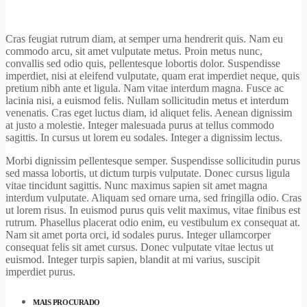
Cras feugiat rutrum diam, at semper urna hendrerit quis. Nam eu
commodo arcu, sit amet vulputate metus. Proin metus nunc,
convallis sed odio quis, pellentesque lobortis dolor. Suspendisse
imperdiet, nisi at eleifend vulputate, quam erat imperdiet neque, quis
pretium nibh ante et ligula. Nam vitae interdum magna. Fusce ac
lacinia nisi, a euismod felis. Nullam sollicitudin metus et interdum
venenatis. Cras eget luctus diam, id aliquet felis. Aenean dignissim
at justo a molestie. Integer malesuada purus at tellus commodo
sagittis. In cursus ut lorem eu sodales. Integer a dignissim lectus.
Morbi dignissim pellentesque semper. Suspendisse sollicitudin purus
sed massa lobortis, ut dictum turpis vulputate. Donec cursus ligula
vitae tincidunt sagittis. Nunc maximus sapien sit amet magna
interdum vulputate. Aliquam sed ornare urna, sed fringilla odio. Cras
ut lorem risus. In euismod purus quis velit maximus, vitae finibus est
rutrum. Phasellus placerat odio enim, eu vestibulum ex consequat at.
Nam sit amet porta orci, id sodales purus. Integer ullamcorper
consequat felis sit amet cursus. Donec vulputate vitae lectus ut
euismod. Integer turpis sapien, blandit at mi varius, suscipit
imperdiet purus.
MAIS PROCURADO