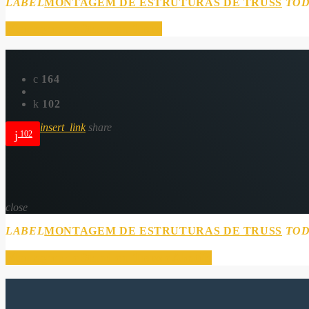
LABEL
MONTAGEM DE ESTRUTURAS DE TRUSS
TO
Montagem de Stand em Truss
164
102
insert_link
share
102
close
LABEL
MONTAGEM DE ESTRUTURAS DE TRUSS
TO
Montagem de Stand em Truss e Alcatifa