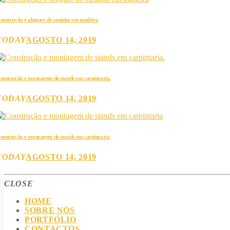
onstrução e aluguer de casinha em madeira
TODAY
AGOSTO 14, 2019
onstrução e montagem de stands em carpintaria.
TODAY
AGOSTO 14, 2019
onstrução e montagem de stands em carpintaria
TODAY
AGOSTO 14, 2019
CLOSE
HOME
SOBRE NÓS
PORTFÓLIO
CONTACTOS