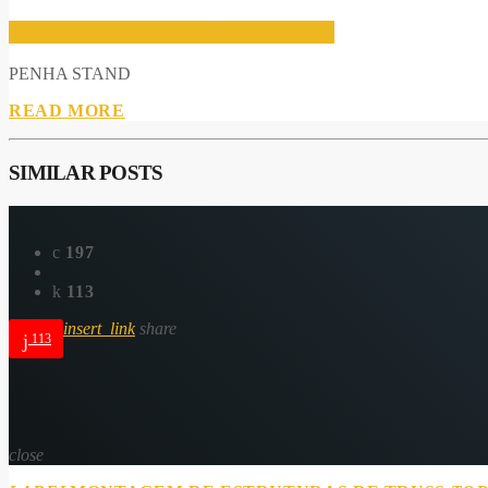
Montagem de Stand em Truss e Alcatifa
PENHA STAND
READ MORE
SIMILAR POSTS
197
113
insert_link
share
113
close