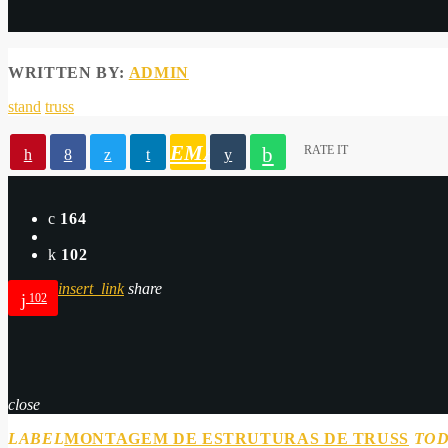
WRITTEN BY:
ADMIN
stand
truss
EMAIL
RATE IT
164
102
insert_link
share
102
close
LABEL
MONTAGEM DE ESTRUTURAS DE TRUSS
TO