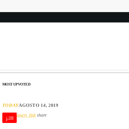
MOST UPVOTED
TODAY
AGOSTO 14, 2019
insert_link
share
198